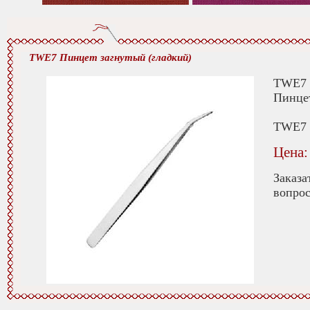
TWE7 Пинцет загнутый (гладкий)
TWE7 
Пинце
TWE7 
Цена:
Заказа
вопрос